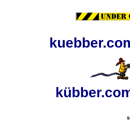
kuebber.c
kübber.
s